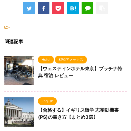
-
関連記事
Hotel
SPGアメックス
【ウェスティンホテル東京】プラチナ特
典 宿泊 レビュー
English
【合格する】イギリス留学 志望動機書
(PS)の書き方【まとめ3選】