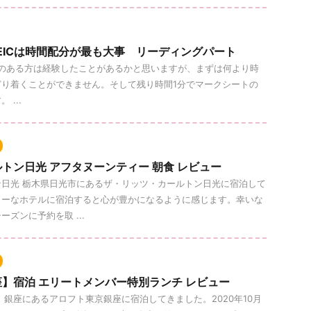
EICは時間配分が最も大事 リーディングパート
とのある方は経験したことがあるかと思いますが、まずは何より時
どり着くことができません。そして残り時間1分でマークシートの
...
トン日光 アフタヌーンティー 朝食 レビュー
日光 栃木県日光市にあるザ・リッツ・カールトン日光に宿泊して
リーなホテルに宿泊すると心が豊かになるように感じます。幸いな
ズンに予約を取 ...
】宿泊 エリートメンバー特別ランチ レビュー
、銀座にあるアロフト東京銀座に宿泊してきました。2020年10月