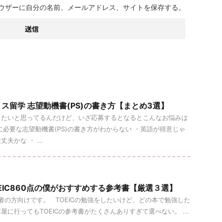
ウザーに自分の名前、メールアドレス、サイトを保存する。
ス留学 志望動機書(PS)の書き方【まとめ3選】
したいと思ってるんだけど、いざ応募するとなるとこんなお悩みは
に必要な志望動機書(PS)の書き方がわからない ・英語が得意じゃ
夫かな ・ ...
EIC860点の僕がおすすめする参考書【厳選３選】
心者の方向けです。 TOEICの勉強をしたいけど、どの本で勉強した
に行ってもTOEICの参考書がたくさんありすぎて選べない。 ...