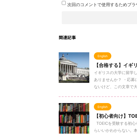
次回のコメントで使用するためブラ
関連記事
English
【合格する】イギリ
イギリスの大学に留学
ありませんか？ ・応募
ないけど、この文章で大丈
English
【初心者向け】TO
TOEICを受験する初
らいいかわからない。本屋