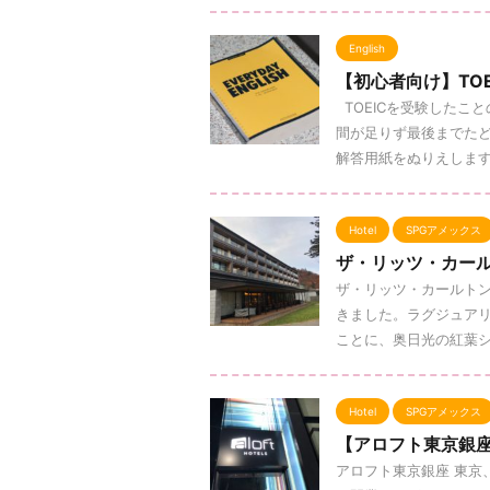
English
【初心者向け】TO
TOEICを受験したこ
間が足りず最後までた
解答用紙をぬりえします。 
Hotel
SPGアメックス
ザ・リッツ・カール
ザ・リッツ・カールトン
きました。ラグジュア
ことに、奥日光の紅葉シー
Hotel
SPGアメックス
【アロフト東京銀座
アロフト東京銀座 東京